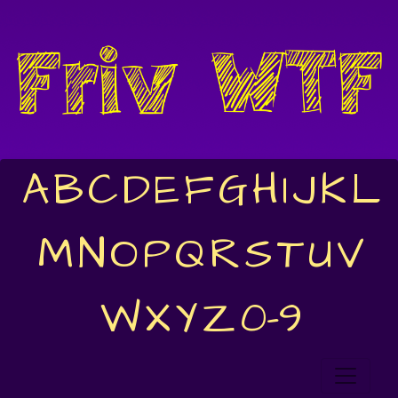
A
B
C
D
E
F
G
H
I
J
K
L
M
N
O
P
Q
R
S
T
U
V
W
X
Y
Z
0-9