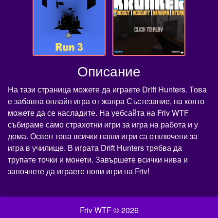
Описание
На тази страница можете да играете Drift Hunters. Това
е забавна онлайн игра от жанра Състезание, на която
можете да се насладите. На уебсайта на Friv WTF
събираме само страхотни игри за игра на работа и у
дома. Освен това всички наши игри са отключени за
игра в училище. В играта Drift Hunters трябва да
трупате точки и монети. Завършете всички нива и
започнете да играете нови игри на Friv!
Friv WTF © 2026