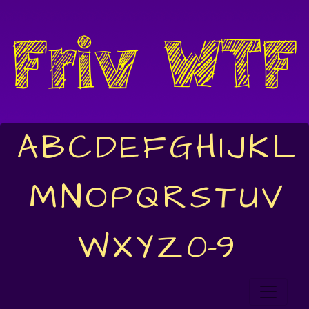
A
B
C
D
E
F
G
H
I
J
K
L
M
N
O
P
Q
R
S
T
U
V
W
X
Y
Z
0-9