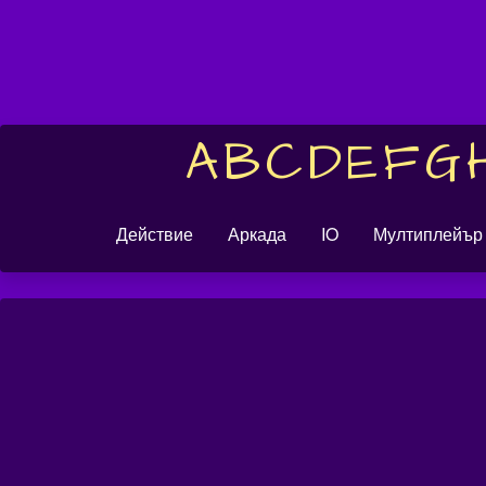
A
B
C
D
E
F
G
Действие
Аркада
IO
Мултиплейър