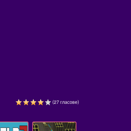
(
)
27
гласове