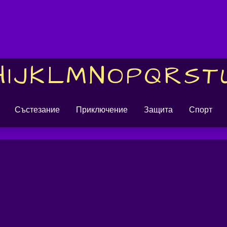
H
I
J
K
L
M
N
O
P
Q
R
S
T
Състезание
Приключение
Защита
Спорт