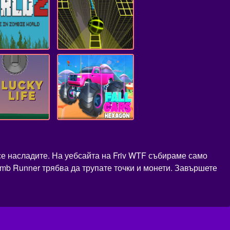
се насладите. На уебсайта на Friv WTF събираме само
Tomb Runner трябва да трупате точки и монети. Завършете