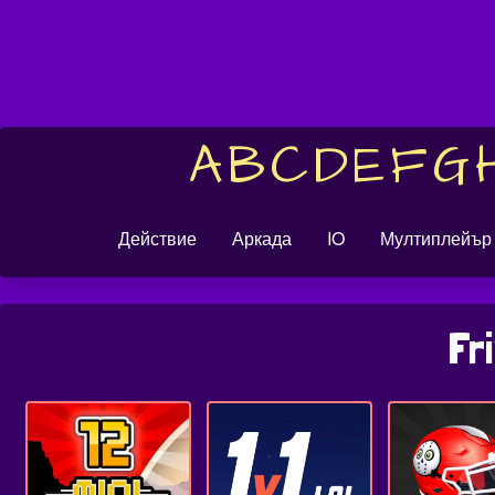
A
B
C
D
E
F
G
Действие
Аркада
IO
Мултиплейър
Fr