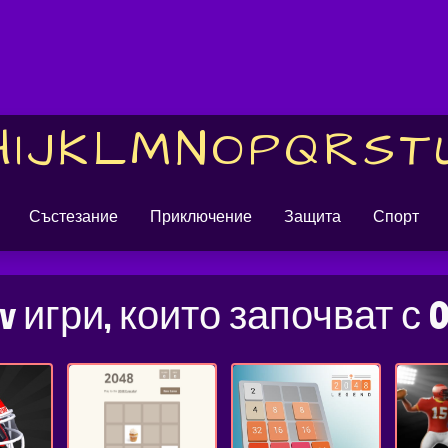
H
I
J
K
L
M
N
O
P
Q
R
S
T
Състезание
Приключение
Защита
Спорт
iv игри, които започват с 