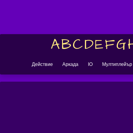
A
B
C
D
E
F
G
Действие
Аркада
IO
Мултиплейър