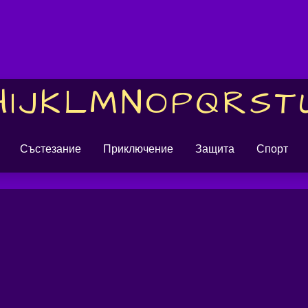
H
I
J
K
L
M
N
O
P
Q
R
S
T
Състезание
Приключение
Защита
Спорт