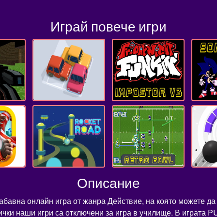
Играй повече игри
Описание
забавна онлайн игра от жанра Действие, на която можете да
сички наши игри са отключени за игра в училище. В играта P