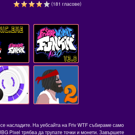
(
)
181
гласове
 се насладите. На уебсайта на Friv WTF събираме само
UBG Pixel трябва да трупате точки и монети. Завършете