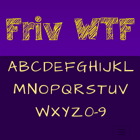
A
B
C
D
E
F
G
H
I
J
K
L
M
N
O
P
Q
R
S
T
U
V
W
X
Y
Z
0-9