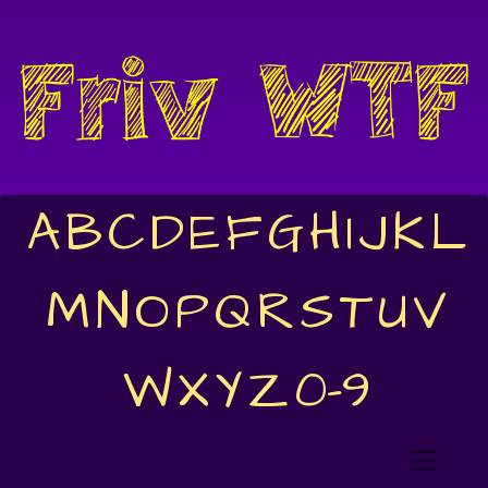
A
B
C
D
E
F
G
H
I
J
K
L
M
N
O
P
Q
R
S
T
U
V
W
X
Y
Z
0-9