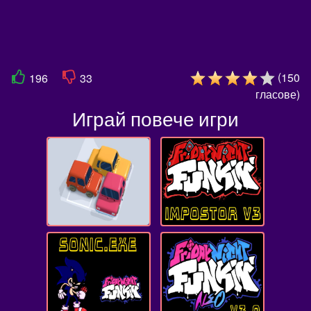
(
150
196
33
гласове
)
Играй повече игри