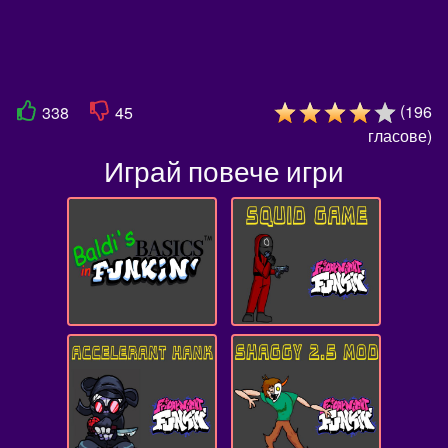
(
196
338
45
гласове
)
Играй повече игри