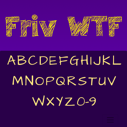
A
B
C
D
E
F
G
H
I
J
K
L
M
N
O
P
Q
R
S
T
U
V
W
X
Y
Z
0-9