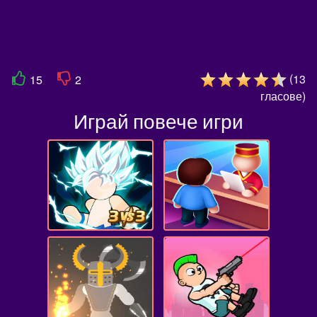
(
13
15
2
гласове
)
Играй повече игри