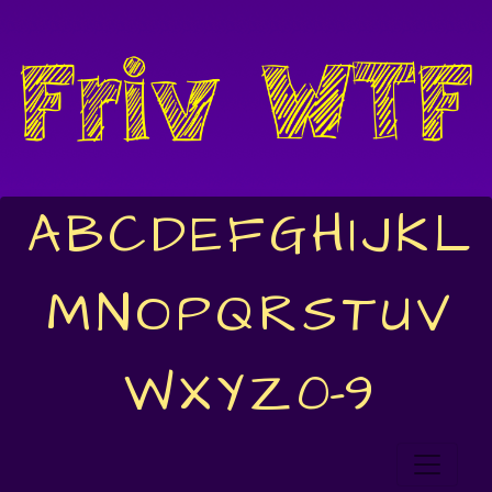
A
B
C
D
E
F
G
H
I
J
K
L
M
N
O
P
Q
R
S
T
U
V
W
X
Y
Z
0-9