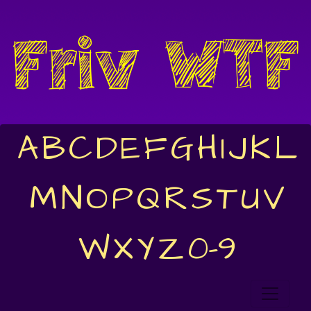
A
B
C
D
E
F
G
H
I
J
K
L
M
N
O
P
Q
R
S
T
U
V
W
X
Y
Z
0-9