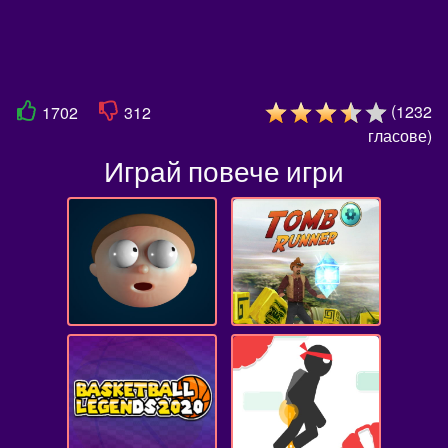
(
1232
1702
312
гласове
)
Играй повече игри