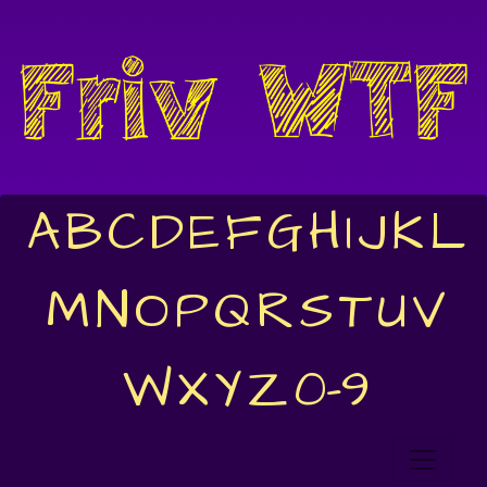
A
B
C
D
E
F
G
H
I
J
K
L
M
N
O
P
Q
R
S
T
U
V
W
X
Y
Z
0-9