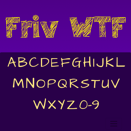
A
B
C
D
E
F
G
H
I
J
K
L
M
N
O
P
Q
R
S
T
U
V
W
X
Y
Z
0-9