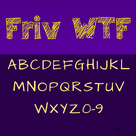
A
B
C
D
E
F
G
H
I
J
K
L
M
N
O
P
Q
R
S
T
U
V
W
X
Y
Z
0-9