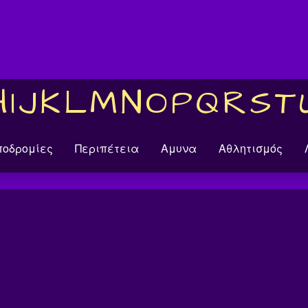
H
I
J
K
L
M
N
O
P
Q
R
S
T
ποδρομίες
Περιπέτεια
Αμυνα
Αθλητισμός