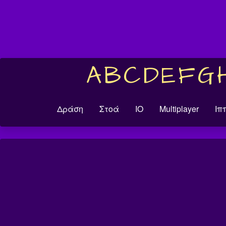
A
B
C
D
E
F
G
Δράση
Στοά
IO
Multiplayer
Ιπ