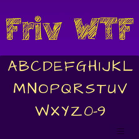
A
B
C
D
E
F
G
H
I
J
K
L
M
N
O
P
Q
R
S
T
U
V
W
X
Y
Z
0-9