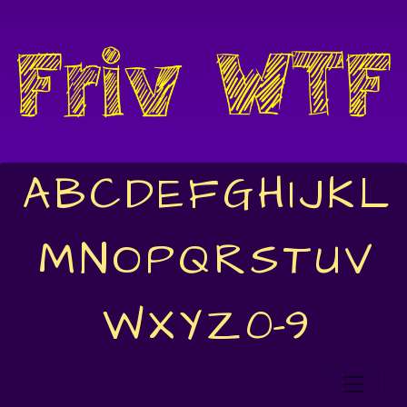
A
B
C
D
E
F
G
H
I
J
K
L
M
N
O
P
Q
R
S
T
U
V
W
X
Y
Z
0-9