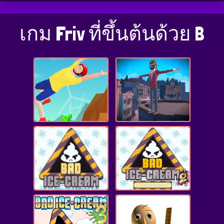
เกม Friv ที่ขึ้นต้นด้วย B