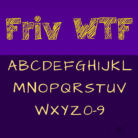
A
B
C
D
E
F
G
H
I
J
K
L
M
N
O
P
Q
R
S
T
U
V
W
X
Y
Z
0-9