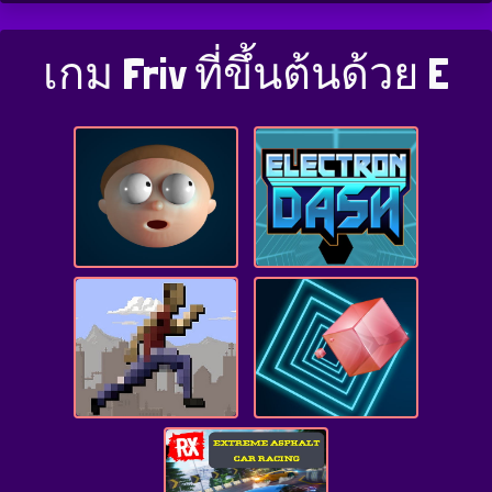
เกม Friv ที่ขึ้นต้นด้วย E