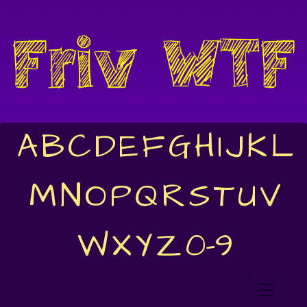
A
B
C
D
E
F
G
H
I
J
K
L
M
N
O
P
Q
R
S
T
U
V
W
X
Y
Z
0-9