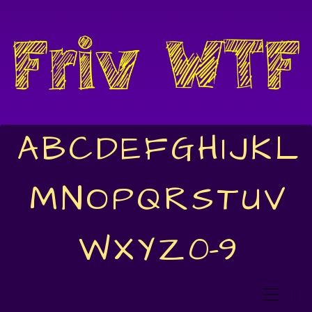
A
B
C
D
E
F
G
H
I
J
K
L
M
N
O
P
Q
R
S
T
U
V
W
X
Y
Z
0-9