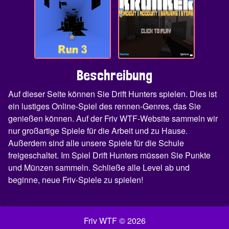
Beschreibung
Auf dieser Seite können Sie Drift Hunters spielen. Dies ist
ein lustiges Online-Spiel des rennen-Genres, das Sie
genießen können. Auf der Friv WTF-Website sammeln wir
nur großartige Spiele für die Arbeit und zu Hause.
Außerdem sind alle unsere Spiele für die Schule
freigeschaltet. Im Spiel Drift Hunters müssen Sie Punkte
und Münzen sammeln. Schließe alle Level ab und
beginne, neue Friv-Spiele zu spielen!
Friv WTF © 2026