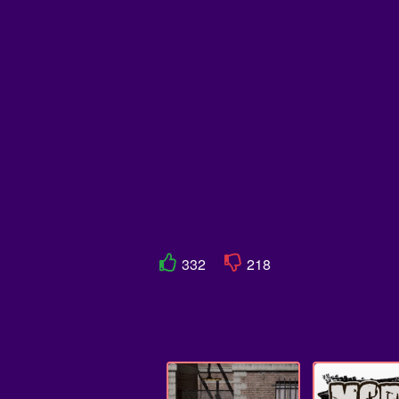
332
218