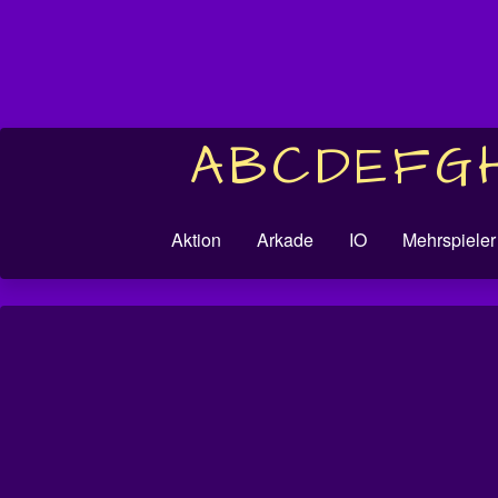
A
B
C
D
E
F
G
Aktion
Arkade
IO
Mehrspieler