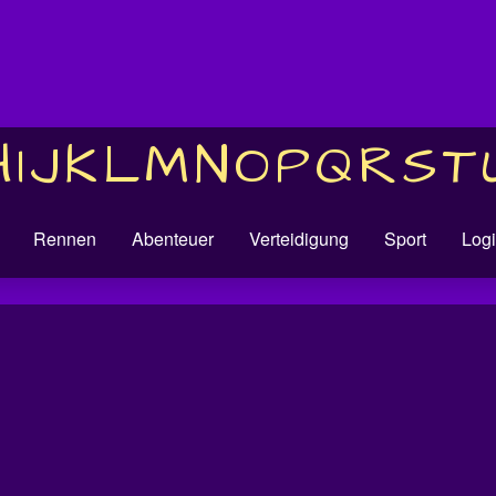
H
I
J
K
L
M
N
O
P
Q
R
S
T
Rennen
Abenteuer
Verteidigung
Sport
Logi