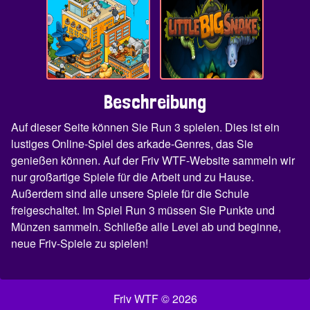
Beschreibung
Auf dieser Seite können Sie Run 3 spielen. Dies ist ein
lustiges Online-Spiel des arkade-Genres, das Sie
genießen können. Auf der Friv WTF-Website sammeln wir
nur großartige Spiele für die Arbeit und zu Hause.
Außerdem sind alle unsere Spiele für die Schule
freigeschaltet. Im Spiel Run 3 müssen Sie Punkte und
Münzen sammeln. Schließe alle Level ab und beginne,
neue Friv-Spiele zu spielen!
Friv WTF © 2026