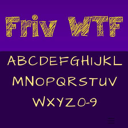
A
B
C
D
E
F
G
H
I
J
K
L
M
N
O
P
Q
R
S
T
U
V
W
X
Y
Z
0-9