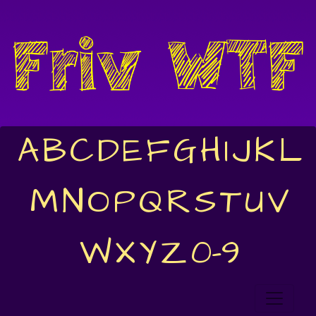
A
B
C
D
E
F
G
H
I
J
K
L
M
N
O
P
Q
R
S
T
U
V
W
X
Y
Z
0-9