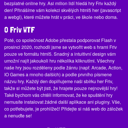
bezplatné online hry. Asi milion lidí hledá hry Friv každý
den! Přinášíme vám kolekci skvělých html5 her (javascript
a webgl), které můžete hrát v práci, ve škole nebo doma.
O Friv WTF
Poté, co společnost Adobe přestala podporovat Flash v
prosinci 2020, rozhodli jsme se vytvořit web s hrami Friv
pouze ve formátu html5. Snadný a intuitivní design vám
umožní najít jakoukoli hru několika kliknutími. Všechny
naše hry jsou rozděleny podle žánru (např. Arcade, Action,
IO Games a mnoho dalších) a podle prvního písmene
názvu hry. Každý den doplňujeme naši sbírku her Friv,
takže si můžete být jisti, že hrajete pouze nejnovější hry!
Také bychom vás chtěli informovat, že ke spuštění hry
nemusíte instalovat žádné další aplikace ani pluginy. Vše,
co potřebujete, je prohlížeč! Přidejte si náš web do záložek
a nenuďte se!