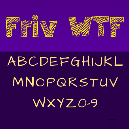
A
B
C
D
E
F
G
H
I
J
K
L
M
N
O
P
Q
R
S
T
U
V
W
X
Y
Z
0-9