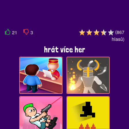
(
867
21
3
hlasů
)
hrát více her