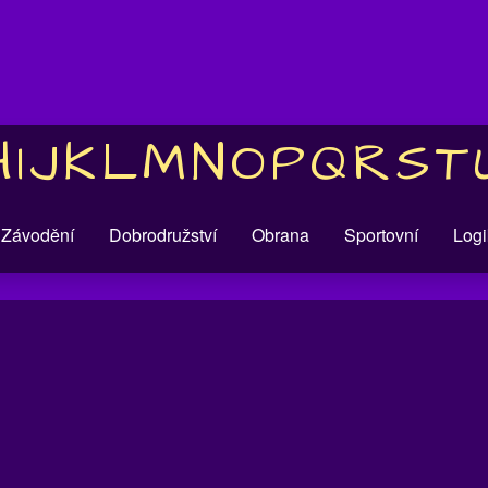
H
I
J
K
L
M
N
O
P
Q
R
S
T
Závodění
Dobrodružství
Obrana
Sportovní
Logi