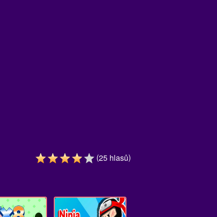
(
)
25
hlasů