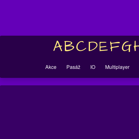
A
B
C
D
E
F
G
Akce
Pasáž
IO
Multiplayer