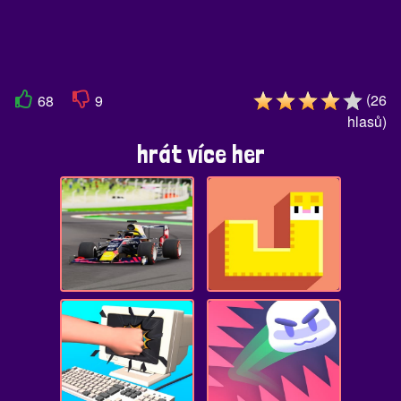
(
26
68
9
hlasů
)
hrát více her