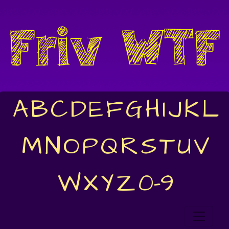
A
B
C
D
E
F
G
H
I
J
K
L
M
N
O
P
Q
R
S
T
U
V
W
X
Y
Z
0-9