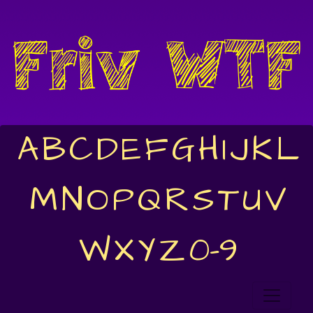
A
B
C
D
E
F
G
H
I
J
K
L
M
N
O
P
Q
R
S
T
U
V
W
X
Y
Z
0-9