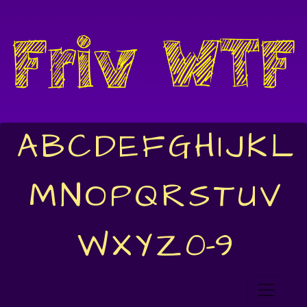
A
B
C
D
E
F
G
H
I
J
K
L
M
N
O
P
Q
R
S
T
U
V
W
X
Y
Z
0-9