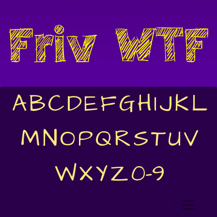
A
B
C
D
E
F
G
H
I
J
K
L
M
N
O
P
Q
R
S
T
U
V
W
X
Y
Z
0-9