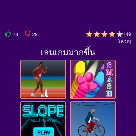
(
49
73
28
โหวต
)
เล่นเกมมากขึ้น