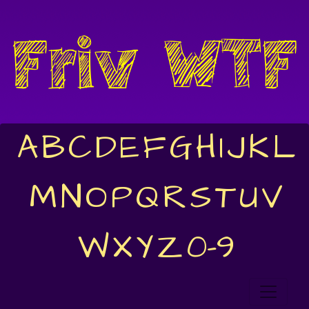
A
B
C
D
E
F
G
H
I
J
K
L
M
N
O
P
Q
R
S
T
U
V
W
X
Y
Z
0-9