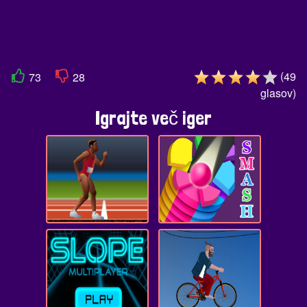
(
49
73
28
glasov
)
Igrajte več iger