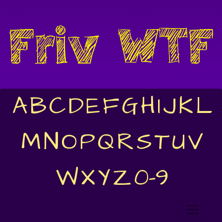
A
B
C
D
E
F
G
H
I
J
K
L
M
N
O
P
Q
R
S
T
U
V
W
X
Y
Z
0-9