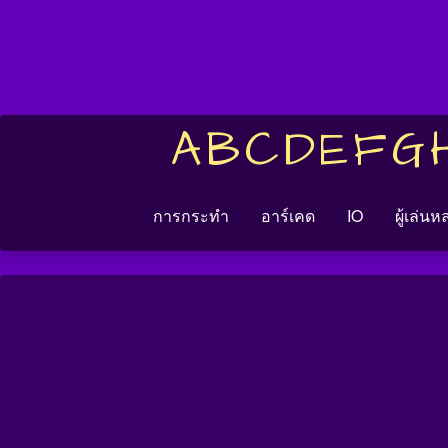
A
B
C
D
E
F
G
การกระทำ
อาร์เคด
IO
ผู้เล่น