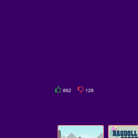
862
128