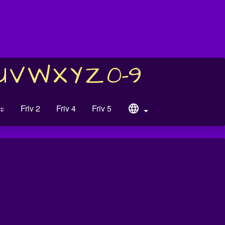
U
V
W
X
Y
Z
0-9
ะ
Friv 2
Friv 4
Friv 5
language