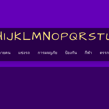
H
I
J
K
L
M
N
O
P
Q
R
S
T
หลายคน
แข่งรถ
การผจญภัย
ป้องกัน
กีฬา
ตรรก