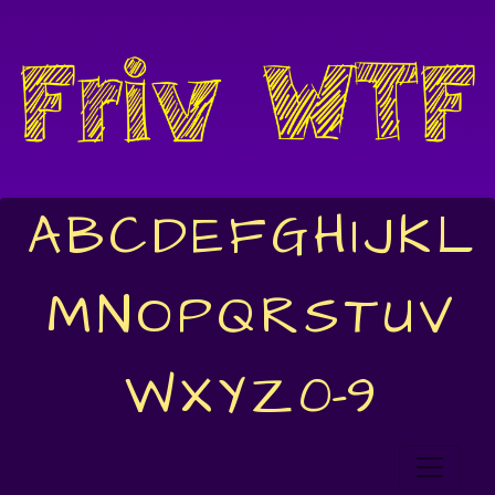
A
B
C
D
E
F
G
H
I
J
K
L
M
N
O
P
Q
R
S
T
U
V
W
X
Y
Z
0-9