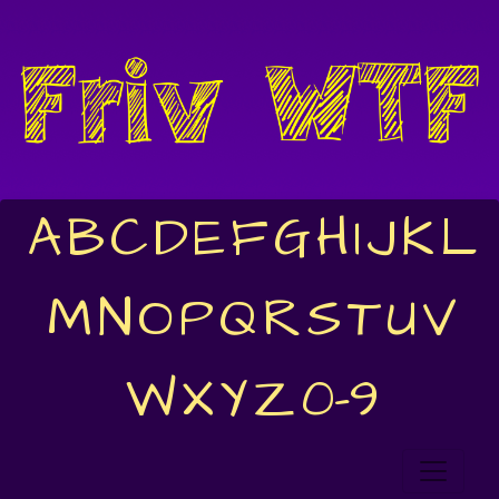
A
B
C
D
E
F
G
H
I
J
K
L
M
N
O
P
Q
R
S
T
U
V
W
X
Y
Z
0-9