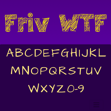
A
B
C
D
E
F
G
H
I
J
K
L
M
N
O
P
Q
R
S
T
U
V
W
X
Y
Z
0-9