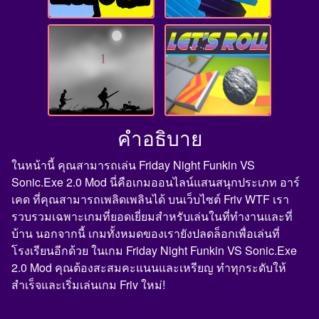
คำอธิบาย
ในหน้านี้ คุณสามารถเล่น Friday Night Funkin VS
Sonic.Exe 2.0 Mod นี่คือเกมออนไลน์แสนสนุกประเภท อาร์
เคด ที่คุณสามารถเพลิดเพลินได้ บนเว็บไซต์ Friv WTF เรา
รวบรวมเฉพาะเกมที่ยอดเยี่ยมสำหรับเล่นในที่ทำงานและที่
บ้าน นอกจากนี้ เกมทั้งหมดของเรายังปลดล็อกเพื่อเล่นที่
โรงเรียนอีกด้วย ในเกม Friday Night Funkin VS Sonic.Exe
2.0 Mod คุณต้องสะสมคะแนนและเหรียญ ทำทุกระดับให้
สำเร็จและเริ่มเล่นเกม Friv ใหม่!