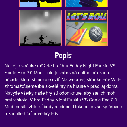
Popis
Na tejto stránke môžete hrať hru Friday Night Funkin VS
Sonic.Exe 2.0 Mod. Toto je zábavná online hra žánru
arcade, ktorú si môžete užiť. Na webovej stránke Friv WTF
zhromažďujeme iba skvelé hry na hranie v práci aj doma.
Navyše všetky naše hry sú odomknuté, aby ste ich mohli
hrať v škole. V hre Friday Night Funkin VS Sonic.Exe 2.0
Mod musíte zbierať body a mince. Dokončite všetky úrovne
a začnite hrať nové hry Friv!