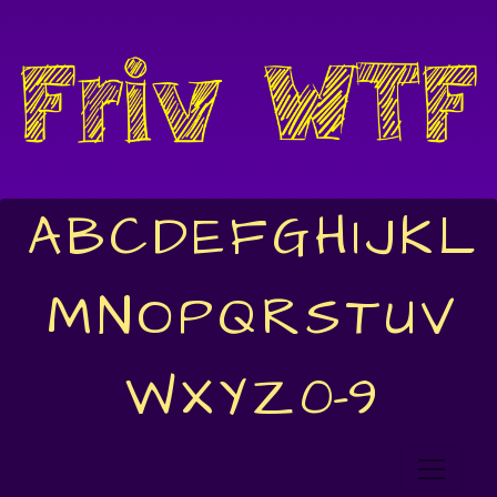
A
B
C
D
E
F
G
H
I
J
K
L
M
N
O
P
Q
R
S
T
U
V
W
X
Y
Z
0-9