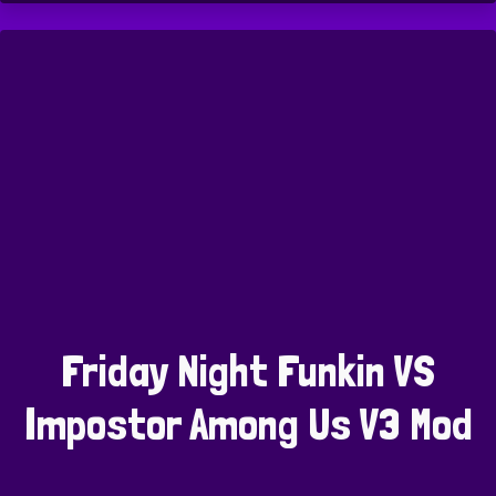
Friday Night Funkin VS
Impostor Among Us V3 Mod