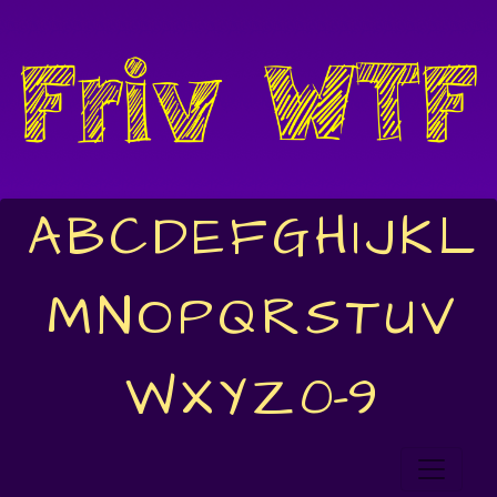
A
B
C
D
E
F
G
H
I
J
K
L
M
N
O
P
Q
R
S
T
U
V
W
X
Y
Z
0-9