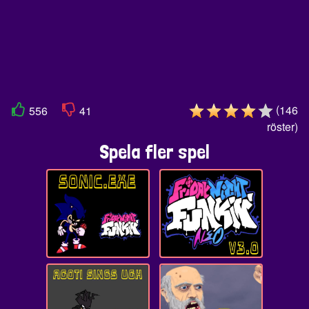
(
146
556
41
röster
)
Spela fler spel