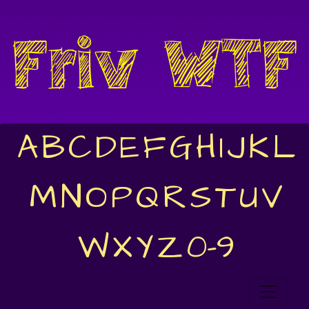
A
B
C
D
E
F
G
H
I
J
K
L
M
N
O
P
Q
R
S
T
U
V
W
X
Y
Z
0-9