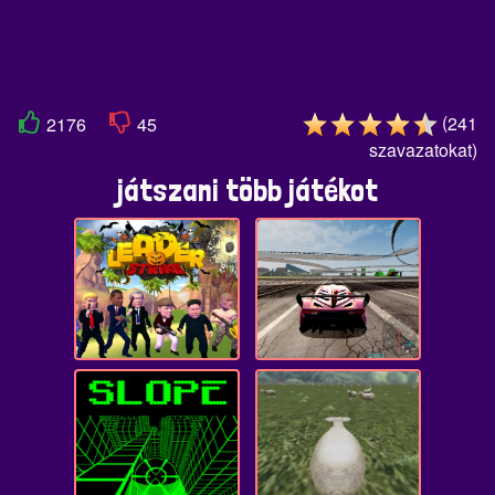
(
241
2176
45
szavazatokat
)
játszani több játékot