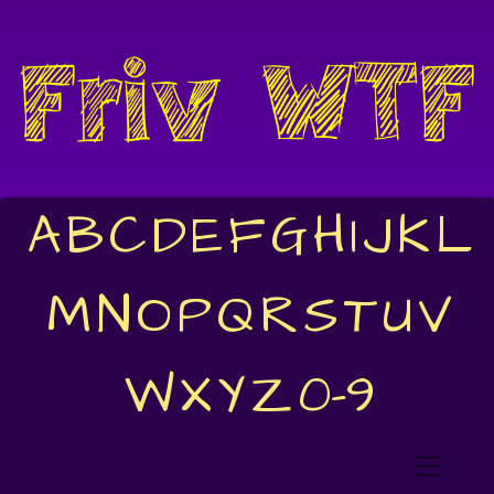
A
B
C
D
E
F
G
H
I
J
K
L
M
N
O
P
Q
R
S
T
U
V
W
X
Y
Z
0-9