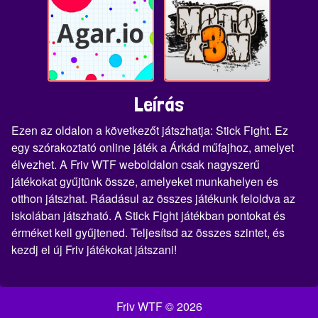
Leírás
Ezen az oldalon a következőt játszhatja: Stick Fight. Ez
egy szórakoztató online játék a Árkád műfajhoz, amelyet
élvezhet. A Friv WTF weboldalon csak nagyszerű
játékokat gyűjtünk össze, amelyeket munkahelyen és
otthon játszhat. Ráadásul az összes játékunk feloldva az
iskolában játszható. A Stick Fight játékban pontokat és
érméket kell gyűjtened. Teljesítsd az összes szintet, és
kezdj el új Friv játékokat játszani!
Friv WTF © 2026