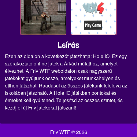
Leírás
Ezen az oldalon a következőt játszhatja: Hole IO. Ez egy
szórakoztató online játék a Árkád műfajhoz, amelyet
élvezhet. A Friv WTF weboldalon csak nagyszerű
játékokat gyűjtünk össze, amelyeket munkahelyen és
otthon játszhat. Ráadásul az összes játékunk feloldva az
iskolában játszható. A Hole IO játékban pontokat és
érméket kell gyűjtened. Teljesítsd az összes szintet, és
kezdj el új Friv játékokat játszani!
Friv WTF © 2026