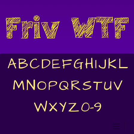
A
B
C
D
E
F
G
H
I
J
K
L
M
N
O
P
Q
R
S
T
U
V
W
X
Y
Z
0-9