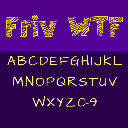
A
B
C
D
E
F
G
H
I
J
K
L
M
N
O
P
Q
R
S
T
U
V
W
X
Y
Z
0-9