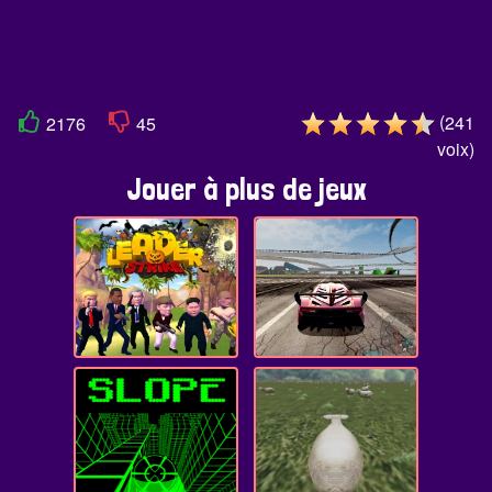
(
241
2176
45
voix
)
Jouer à plus de jeux