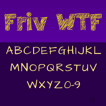
A
B
C
D
E
F
G
H
I
J
K
L
M
N
O
P
Q
R
S
T
U
V
W
X
Y
Z
0-9