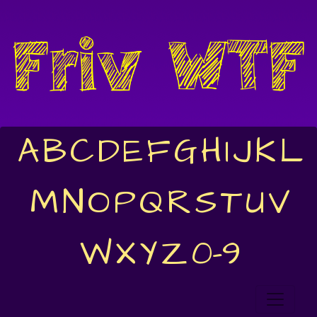
A
B
C
D
E
F
G
H
I
J
K
L
M
N
O
P
Q
R
S
T
U
V
W
X
Y
Z
0-9