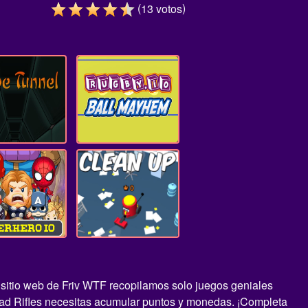
(
)
13
votos
l sitio web de Friv WTF recopilamos solo juegos geniales
uad Rifles necesitas acumular puntos y monedas. ¡Completa