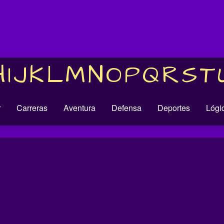
H
I
J
K
L
M
N
O
P
Q
R
S
T
r
Carreras
Aventura
Defensa
Deportes
Lógi