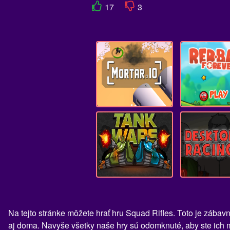
17
3
Na tejto stránke môžete hrať hru Squad Rifles. Toto je zábav
aj doma. Navyše všetky naše hry sú odomknuté, aby ste ich mo