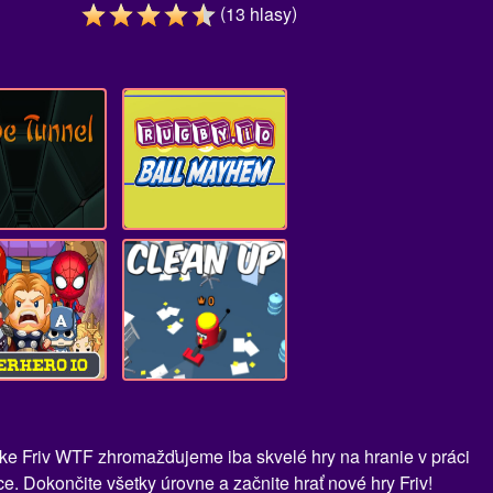
(
)
13
hlasy
ánke Friv WTF zhromažďujeme iba skvelé hry na hranie v práci
e. Dokončite všetky úrovne a začnite hrať nové hry Friv!