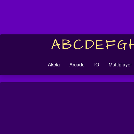
A
B
C
D
E
F
G
Akcia
Arcade
IO
Multiplayer