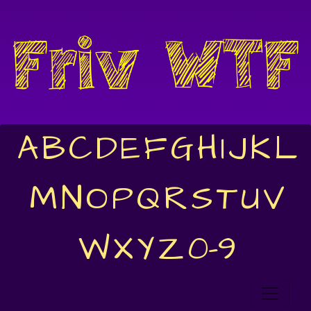
A
B
C
D
E
F
G
H
I
J
K
L
M
N
O
P
Q
R
S
T
U
V
W
X
Y
Z
0-9