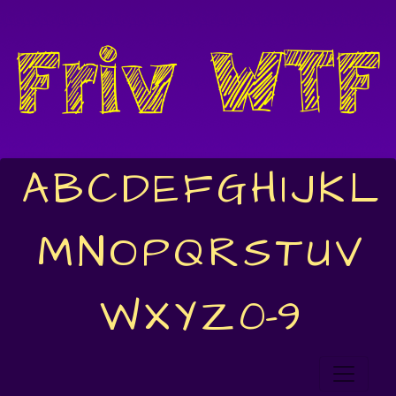
A
B
C
D
E
F
G
H
I
J
K
L
M
N
O
P
Q
R
S
T
U
V
W
X
Y
Z
0-9