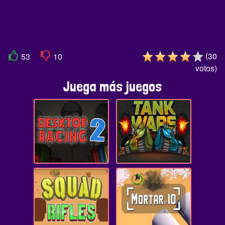
(
30
53
10
votos
)
Juega más juegos