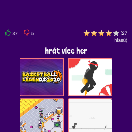
(
27
37
5
hlasů
)
hrát více her