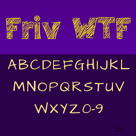
A
B
C
D
E
F
G
H
I
J
K
L
M
N
O
P
Q
R
S
T
U
V
W
X
Y
Z
0-9